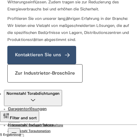
Witterungseinflüssen. Zudem tragen sie zur Reduzierung des
Energieverbrauchs bei und erhöhen die Sicherheit.
Profitieren Sie von unserer langjährigen Erfahrung in der Branche:
Wir bieten eine Vielzahl von maßgeschneiderten Lösungen, die auf
die spezifischen Bedürfnisse von Lagern, Distributionszentren und
Produktionsstätten abgestimmt sind.
Kontaktieren Sie uns
Zur Industrietor-Broschüre
Produkte
Normstahl Torabdichtungen
Garagentorlösungen
Filter and sort
Normstahl Industrietore
Normstahl Garagen Sektionaltore
Normstahl Torautomation
5 Ergebnisse