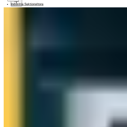
Industrie Sektionaltore
Normstahl und Ditec Tor-Automation
Schnelllauftore
Normstahl Verladesysteme
Ditec Drehtorantriebe
Ditec Schiebetore
Normstahl-Überladebrücken
Normstahl Torabdichtungen
Normstahl Loadhouses