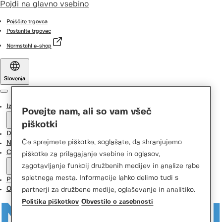
Pojdi na glavno vsebino
Poiščite trgovca
Postanite trgovec
Normstahl e-shop
Slovenia
Menu
Izdelki
Povejte nam, ali so vam všeč
piškotki
Door Designer
Če sprejmete piškotke, soglašate, da shranjujemo
Novice
Center za podporo
piškotke za prilagajanje vsebine in oglasov,
zagotavljanje funkcij družbenih medijev in analize rabe
spletnega mesta. Informacije lahko delimo tudi s
Pišite nam
O nas
partnerji za družbene medije, oglaševanje in analitiko.
Politika piškotkov
Obvestilo o zasebnosti