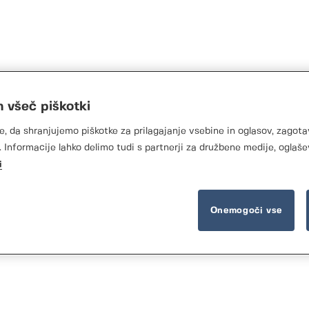
m všeč piškotki
vca Normstahl
e, da shranjujemo piškotke za prilagajanje vsebine in oglasov, zagota
 Informacije lahko delimo tudi s partnerji za družbene medije, oglaše
aj klikov stran z našim iskalnikom trgovcev Normstahl. N
i
jete strokovne storitve, vam je naša mreža pooblaščenih 
o številko ali mesto, da poiščete trgovca Normstahl na 
Onemogoči vse
no vašim potrebam. Izkusite udobje in kakovost z Norms