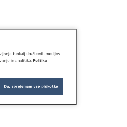
vljanje funkcij družbenih medijev
vanje in analitiko.
Politika
e glede na
trgovcev
vašem
Da, sprejemam vse piškotke
tahlom še