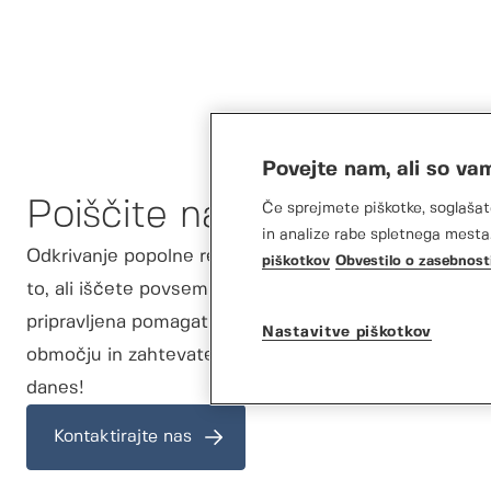
Povejte nam, ali so va
Poiščite najbližjega trgo
Če sprejmete piškotke, soglašat
in analize rabe spletnega mesta.
Odkrivanje popolne rešitve za garažna vrata je le nek
piškotkov
Obvestilo o zasebnost
to, ali iščete povsem nova garažna vrata ali potrebu
pripravljena pomagati. Preprosto vnesite svojo poštn
Nastavitve piškotkov
območju in zahtevate prilagojeno ponudbo, prilagoje
danes!
Kontaktirajte nas