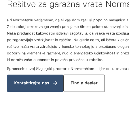
Rešitve za garažna vrata Norm
Pri Normstahlu verjamemo, da si vaš dom zasluži popolno mešanico slo
Z desetletji strokovnega znanja ponujamo široko paleto stanovanjskih 
Naša predanost kakovostni izdelavi zagotavlja, da vsaka vrata izboljš
pa zagotavljajo vzdržljivost in zaščito. Ne glede na to, ali iščete klasi
rešitve, naša vrata združujejo vrhunsko tehnologijo z brezčasno elega
odporni na vremenske razmere, nudijo energetsko učinkovitost in brezs
ki odraža vašo osebnost in poveča privlačnost robnika.
Spremenite svoj življenjski prostor z Normstahlom – kjer se kakovost 
Kontaktirajte nas
Find a dealer