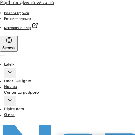
Pojdi na glavno vsebino
Poiščite trgovca
Postanite trgovec
Normstahl e-shop
Slovenia
Menu
Izdelki
Door Designer
Novice
Center za podporo
Pišite nam
O nas