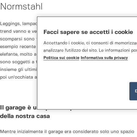
Normstahl
Leggings, lampade di lava o rustiche cucine di campagna: i
trend vanno e vengono. Alcuni stili che si pensa siano
Facci sapere se accetti i cookie
scomparsi sono tornati nelle nostre vite anni dopo. Un
Accettando i cookie, ci consenti di memorizzarl
esempio recente è stato il ritorno dei pantaloni a zampa di
analizzare l'utilizzo del sito. Le informazioni p
elefante, molto amati nell'era hippy. Anche i portoni per garage
Politica sui cookie
Informativa sulla privacy
sono soggetti a trend in continua evoluzione. Scopriamo
insieme gli ultimi trend in fatto di portoni da garage; e diamo
poi un'occhiata ai portoni Normstahl più venduti.
D
Il garage è una parte importante dello stile
della nostra casa
Mentre inizialmente il garage era considerato solo uno spazio