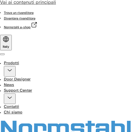
Vai ai contenuti principali
Trova un rivenditore
Diventare rivenditore
Normstahl e-shop
Italy
Menu
Prodotti
Door Designer
News
Support Center
Contatti
Chi siamo