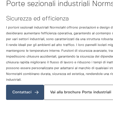
Porte sezionali industriali Norm
Sicurezza ed efficienza
I portoni sezionali industriali Normstahl offrono prestazioni e design di
desiderano aumentare l'efficienza operativa, garantendo al contempo s
per vari settori industriali, sono caratterizzati da una struttura robus
li rende ideali per gli ambienti ad alto traffico. I loro pannelli isolati mi
mantengono le temperature interne. Funzioni di sicurezza avanzate, tra c
impediscono chiusure accidentali, garantendo la sicurezza dei dipenden
chiusura rapida migliorano il flusso di lavoro e riducono i tempi di inatti
possono essere personalizzate per adattarsi al marchio di qualsiasi st
Normstahl combinano durata, sicurezza ed estetica, rendendole una ris
industriali.
Contattaci
Vai alla brochure Porte industriali