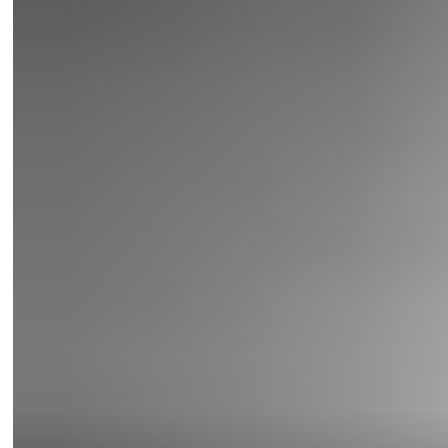
Cancello a battente Ditec
Cancelli scorrevoli Ditec
Livellatori Normstahl
Normstahl Dock Shelters
Normstahl Loadhouses