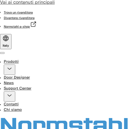
Vai ai contenuti principali
Trova un rivenditore
Diventare rivenditore
Normstahl e-shop
Italy
Menu
Prodotti
Door Designer
News
Support Center
Contatti
Chi siamo