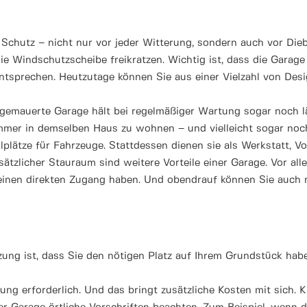
 Schutz – nicht nur vor jeder Witterung, sondern auch vor Die
Windschutzscheibe freikratzen. Wichtig ist, dass die Garage 
entsprechen. Heutzutage können Sie aus einer Vielzahl von De
e gemauerte Garage hält bei regelmäßiger Wartung sogar noch l
 immer in demselben Haus zu wohnen – und vielleicht sogar noc
llplätze für Fahrzeuge. Stattdessen dienen sie als Werkstatt, 
sätzlicher Stauraum sind weitere Vorteile einer Garage. Vor all
nen direkten Zugang haben. Und obendrauf können Sie auch noch
ung ist, dass Sie den nötigen Platz auf Ihrem Grundstück hab
ng erforderlich. Und das bringt zusätzliche Kosten mit sich. K