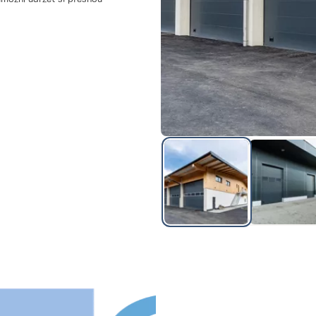
 pro vás i váš tým.
lexního řešení, které zvyšuje
e celkovou funkčnost vašeho