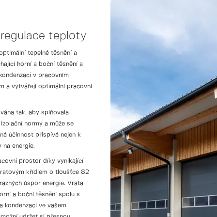
regulace teploty
ptimální tepelné těsnění a
hající horní a boční těsnění a
 kondenzaci v pracovním
m a vytvářejí optimální pracovní
ána tak, aby splňovala
 izolační normy a může se
á účinnost přispívá nejen k
 na energie.
ovní prostor díky vynikající
 vratovým křídlem o tloušťce 82
razných úspor energie. Vrata
orní a boční těsnění spolu s
 a kondenzaci ve vašem
možní udržet si přesnou