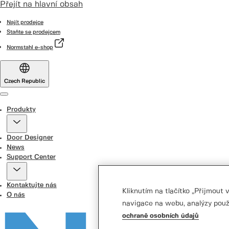
Přejít na hlavní obsah
Najít prodejce
Staňte se prodejcem
Normstahl e-shop
Czech Republic
Menu
Produkty
Door Designer
News
Support Center
Kontaktujte nás
Kliknutím na tlačítko „Přijmout
O nás
navigace na webu, analýzy použ
ochraně osobních údajů