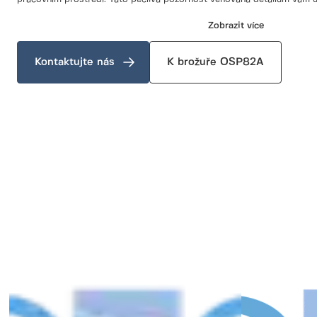
kontrolu nad vnitřním klimatem a podpoří optimální pracovní podmínky
Zobrazit více
S dveřmi Normstahl OSP82A neinvestujete pouze do dveří, ale do komp
energetickou účinnost, optimalizuje vaše pracovní prostředí a zvyšuj
Kontaktujte nás
K brožuře OSP82A
prostoru.