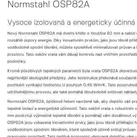
Normstahl OSP82A
Vysoce izolovaná a energeticky účinná 
Nový Normstahl OSP82A má dveřní křídlo o tloušťce 82 mm a nabízí o
rozsáhlé úspory energie. Díky inovativním prvkům, jako jsou těsně přilé
voděodolné spodní těsnění, můžete spolehlivě minimalizovat průvan a
prostoru. Tato sekční vrata vám dávají kontrolu nad vnitřním prostředí
podmínky.
Kromě působivých tepelných parametrů byla vrata OSP82A zkonstruov
nejpřísnější ekologické předpisy. Jeho konstrukce překonává současné
pochlubit vynikající hodnotou U pouhých 0,46 W/m²K. Tato pozoruhodn
udržitelnějšímu provozu, ale také pomáhá dlouhodobě snižovat náklady
Normstahl OSP82A, špičkové řešení navržené tak, aby zlepšilo váš prac
tepelné izolaci a energetické účinnosti. Tato sekční vrata s robustním
mm poskytují výjimečné tepelné těsnění a pomáhají vám dosáhnout vý
OSP82A jsou vybavena inovativními prvky, jako jsou těsně přiléhající h
voděodolným spodním těsněním, které společně účinně snižují průvan
pracovním prostředí. Tato pečlivá pozornost věnovaná detailům vám u