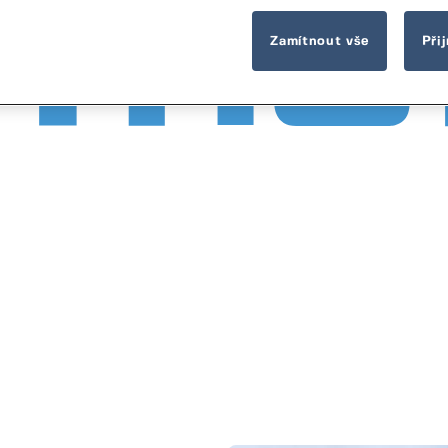
Zamítnout vše
Při