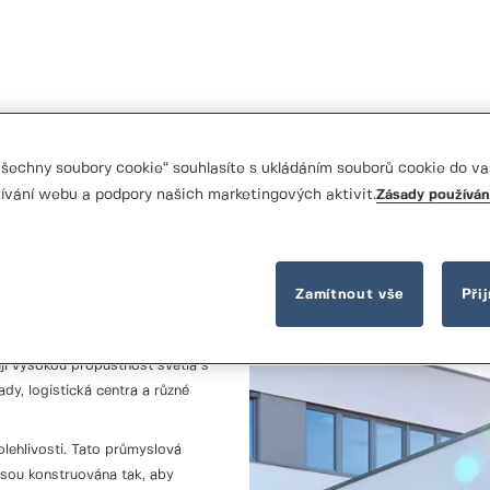
 všechny soubory cookie“ souhlasíte s ukládáním souborů cookie do va
ívání webu a podpory našich marketingových aktivit.
Zásady používán
ní potřeby
Zamítnout vše
Při
ahl OSFI42A - dokonalými
problémový provoz vaší firmy za
jí vysokou propustnost světla s
lady, logistická centra a různé
lehlivosti. Tato průmyslová
 jsou konstruována tak, aby