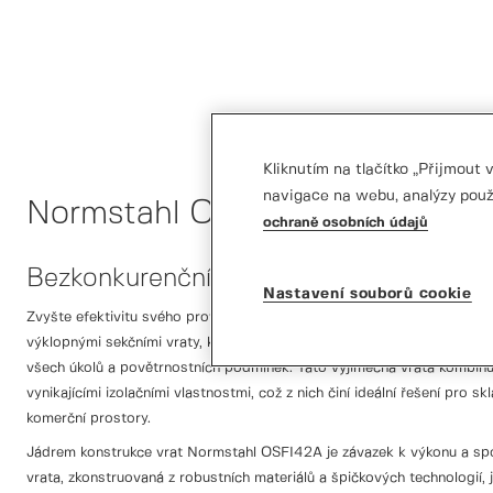
Kliknutím na tlačítko „Přijmout
navigace na webu, analýzy použ
Normstahl OSFI42A
ochraně osobních údajů
Bezkonkurenční výkon pro vaše obchod
Nastavení souborů cookie
Zvyšte efektivitu svého provozu s výklopnými sekčními vraty Normst
výklopnými sekčními vraty, která jsou vyrobena tak, aby zajistila bez
všech úkolů a povětrnostních podmínek. Tato výjimečná vrata kombinu
vynikajícími izolačními vlastnostmi, což z nich činí ideální řešení pro sk
komerční prostory.
Jádrem konstrukce vrat Normstahl OSFI42A je závazek k výkonu a spo
vrata, zkonstruovaná z robustních materiálů a špičkových technologií,