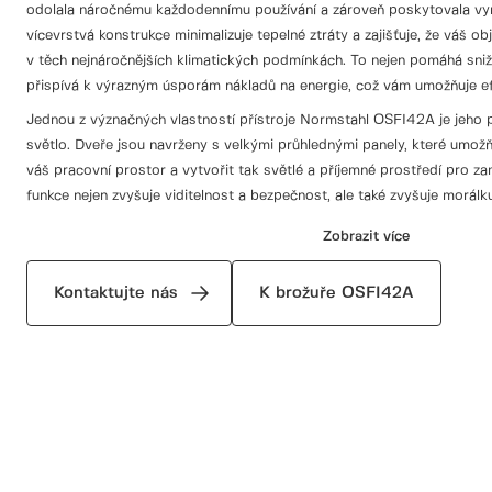
odolala náročnému každodennímu používání a zároveň poskytovala vynika
vícevrstvá konstrukce minimalizuje tepelné ztráty a zajišťuje, že váš ob
v těch nejnáročnějších klimatických podmínkách. To nejen pomáhá sniž
přispívá k výrazným úsporám nákladů na energie, což vám umožňuje efe
Jednou z význačných vlastností přístroje Normstahl OSFI42A je jeho 
světlo. Dveře jsou navrženy s velkými průhlednými panely, které umožň
váš pracovní prostor a vytvořit tak světlé a příjemné prostředí pro z
funkce nejen zvyšuje viditelnost a bezpečnost, ale také zvyšuje morálku
umělém osvětlení během denního světla. Model OSFI42A je navržen pro 
Zobrazit více
přizpůsobit tak, aby vyhovoval široké škále architektonických stylů a
různým možnostem designu, barev a povrchových úprav, které jsou k d
Kontaktujte nás
K brožuře OSFI42A
bez problémů začlenit do jakékoliv komerční estetiky a zároveň posky
potřebnou pro průmyslové aplikace. Její modulární konstrukce umožňuj
což zajišťuje, že váš provoz zůstane nepřerušen.
Pro podniky, které si zakládají na produktivitě a efektivitě, jsou vrat
dveře, je to strategická investice. Díky zlepšení pracovního procesu, z
zajištění bezpečnosti umožňují tato průmyslová vrata vašim provozům
prostředí.
Zvolte si průmyslová vrata Normstahl OSFI42A pro bezkonkurenční vý