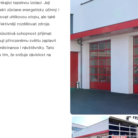
jící tepelnou izolaci. Její
jekt zůstane energeticky účinný i
ovat uhlíkovou stopu, ale také
ktivněji rozdělovat zdroje.
působivá schopnost přijímat
ují přirozenému světlu zaplavit
aměstnance i návštěvníky. Tato
 tím, že snižuje závislost na
všestranné použití a lze jej
 provozních požadavků. Díky
ispozici, se tato vrata mohou
tovat robustní funkčnost
e snadnou instalaci a údržbu,
a Normstahl OSFI42A víc než jen
výšení energetické účinnosti a
 prosperovat v jakémkoli
kon, spolehlivost a