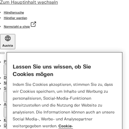
Zum Hauptinhalt wechseln
Händlersuche
Händler werden
Normstahl e-shop
Austria
Menu
Produkte
Lassen Sie uns wissen, ob Sie
Cookies mögen
Door Designer
News
Indem Sie Cookies akzeptieren, stimmen Sie zu, dass
Support Center
wir Cookies speichern, um Inhalte und Werbung zu
personalisieren, Social-Media-Funktionen
Aktionen
bereitzustellen und die Nutzung der Website zu
analysieren. Die Informationen können auch an unsere
Social Media-, Werbe- und Analysepartner
Kontakt
Über uns
weitergegeben werden.
Cookie-