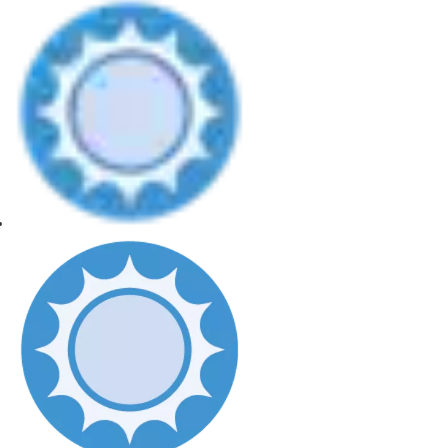
takže jsou vynikající volbou pro podniky, které chtějí působit
uhlazeným a profesionálním dojmem. Ať už vybavujete komerční
prostory nebo zvyšujete funkčnost průmyslového objektu, sekční
vrata Normstahl OSF42A jsou ideálním řešením.
Proměňte své prostředí pomocí sekčních vrat Normstahl OSF42A
- v nich se elegance snoubí s praktičností. Rozjasněte svůj
prostor a udělejte trvalý dojem s vraty navrženými nejen pro
výkon, ale také pro sofistikovanost. Přijměte budoucnost
výklopných sekčních vrat a dovolte vratům Normstahl OSF42A,
aby nově definovala váš pohled na prostor.