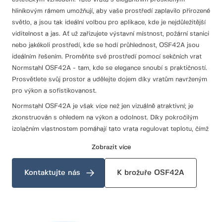
hliníkovým rámem umožňují, aby vaše prostředí zaplavilo přirozené
světlo, a jsou tak ideální volbou pro aplikace, kde je nejdůležitější
viditelnost a jas. Ať už zařizujete výstavní místnost, požární stanici
nebo jakékoli prostředí, kde se hodí průhlednost, OSF42A jsou
ideálním řešením. Proměňte své prostředí pomocí sekčních vrat
Normstahl OSF42A - tam, kde se elegance snoubí s praktičností.
Prosvětlete svůj prostor a udělejte dojem díky vratům navrženým
pro výkon a sofistikovanost.
Normstahl OSF42A je však více než jen vizuálně atraktivní; je
zkonstruován s ohledem na výkon a odolnost. Díky pokročilým
izolačním vlastnostem pomáhají tato vrata regulovat teplotu, čímž
snižují náklady na energii a zároveň udržují příjemné prostředí.
Zobrazit více
Jeho robustní konstrukce zajišťuje, že vydrží náročné každodenní
používání v průmyslovém prostředí, což z něj činí spolehlivou
Kontaktujte nás
K brožuře OSF42A
volbu pro všechny podniky, které hledají dlouhou životnost svých
instalací.
Kromě praktických výhod je OSF42A navržen s ohledem na
eleganci. Moderní estetika vrat doplňuje současnou architekturu,