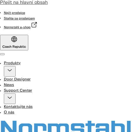
Přejít na hlavní obsah
Najít prodejce
Staňte se prodejcem
Normstahl e-shop
Czech Republic
Menu
Produkty
Door Designer
News
Support Center
Kontaktujte nás
O nás