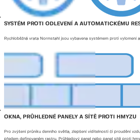
SYSTÉM PROTI ODLEVENÍ A AUTOMATICKÉMU RE
Rychloběžná vrata Normstahl jsou vybavena systémem proti vylomení a a
OKNA, PRŮHLEDNÉ PANELY A SÍTĚ PROTI HMYZU
Pro zvýšení průniku denního světla, zlepšení viditelnosti či proudění v
předem definovaném rastru. Průhledový panel nebo panel sítě proti hm