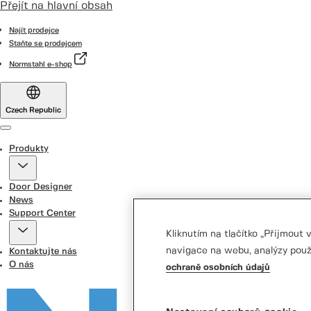
Přejít na hlavní obsah
Najít prodejce
Staňte se prodejcem
Normstahl e-shop
Czech Republic
Menu
Produkty
Door Designer
News
Support Center
Kliknutím na tlačítko „Přijmout
navigace na webu, analýzy použ
Kontaktujte nás
O nás
ochraně osobních údajů