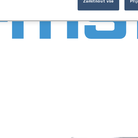
Zamítnout vše
Při