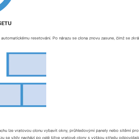
SETU
utomatickému resetování. Po nárazu se clona znovu zasune, čímž se zkrátí
zduchu lze vratovou clonu vybavit okny, průhledovými panely nebo sítěmi pr
yzu se vždy nachází po celé šířce vratové clony s výškou středu odpovíd