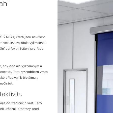
ahl
C912AGAT, která jsou navržena
 konstrukce zajišťuje výjimečnou
iní perfektní řešení pro řadu
k, aby odolala významným a
rostředí. Tato rychloběžná vrata
ké přispívají k čistšímu a
nečistot.
ektivitu
je od tradičních vrat. Tato
nně utěsňují prostory před