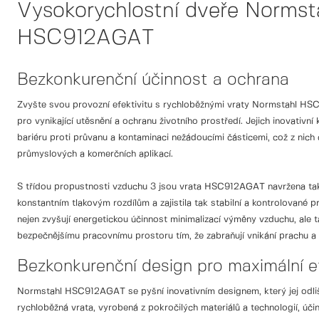
Vysokorychlostní dveře Normst
HSC912AGAT
Bezkonkurenční účinnost a ochrana
Zvyšte svou provozní efektivitu s rychloběžnými vraty Normstahl HS
pro vynikající utěsnění a ochranu životního prostředí. Jejich inovativní
bariéru proti průvanu a kontaminaci nežádoucími částicemi, což z nich č
průmyslových a komerčních aplikací.
S třídou propustnosti vzduchu 3 jsou vrata HSC912AGAT navržena ta
konstantním tlakovým rozdílům a zajistila tak stabilní a kontrolované p
nejen zvyšují energetickou účinnost minimalizací výměny vzduchu, ale ta
bezpečnějšímu pracovnímu prostoru tím, že zabraňují vnikání prachu a 
Bezkonkurenční design pro maximální ef
Normstahl HSC912AGAT se pyšní inovativním designem, který jej odlišu
rychloběžná vrata, vyrobená z pokročilých materiálů a technologií, úči