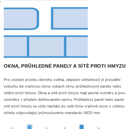
OKNA, PRŮHLEDNÉ PANELY A SÍTĚ PROTI HMYZU
Pro zvýšení průniku denního světla, zlepšení viditelnosti či proudění
vzduchu lze vratovou clonu vybavit okny, průhledovými panely nebo
sítěmi proti hmyzu. Okna a sítě proti hmyzu mají pevné rozměry a jsou
umístěny v předem definovaném rastru. Průhledový panel nebo panel
sítě proti hmyzu se vždy nachází po celé šířce vratové clony s výškou
středu odpovídající průmyslovému standardu 1600 mm.