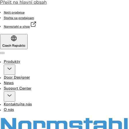
Přejít na hlavní obsah
Najít prodejce
Staňte se prodejcem
Normstahl e-shop
Czech Republic
Menu
Produkty
Door Designer
News
Support Center
Kontaktujte nás
O nás