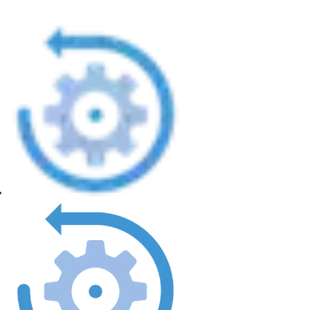
vrata otevřená, hraje HSC901AP důležitou roli při úspoře energie,
protože pomáhá udržovat stabilní teplotu v interiéru a snižovat
náklady na vytápění nebo chlazení.
Díky své odolné konstrukci a pokročilému designu je Normstahl
HSC901AP spolehlivou volbou pro podniky, které chtějí zvýšit
svou provozní efektivitu a zároveň zachovat čisté a pohodlné
pracovní prostředí. Je ideálním řešením pro sklady, výrobní
závody a další náročná prostředí, kde je důležitá rychlost,
spolehlivost a ochrana před vlivy prostředí.