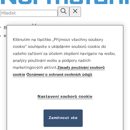
Průmyslová řešení
Rychloběžná vrata
Kliknutím na tlačítko „Přijmout všechny soubory
cookie“ souhlasíte s ukládáním souborů cookie do
vašeho zařízení za účelem zlepšení navigace na webu,
analýzy používání webu a podpory našich
marketingových aktivit.
Zásady používání souborů
cookie
Oznámení o ochraně osobních údajů
Vysokorychlostní dveře
Normstahl HSC901AP
Nastavení souborů cookie
Zamítnout vše