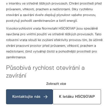
v interiéru ve středně těžkých provozech. Chrání prostředí před
průvanem, vlhkostí, prachem a nečistotami. Díky rychlému
otevírání a zavírání dveře zlepšují plynulost vašeho provozu,
poskytují pohodlí zaměstnancům a šetří energii.
Vysokorychlostní vrata Normstahl HSC901AP jsou speciálně
navržena pro vnitřní použití ve středně těžkých provozech. Tato
robustní vrata slouží ke zvýšení efektivity provozu tím, že účinně
chrání pracovní prostor před průvanem, vlhkostí, prachem a
nečistotami, čímž vytvářejí čistší a pohodlnější prostředí pro
zaměstnance.
Působivá rychlost otevírání a
zavírání
Zobrazit více
Jednou z nejvýznamnějších vlastností modelu HSC901AP je jeho
působivá rychlost otevírání a zavírání, která výrazně zlepšuje
plynulost provozu v objektu. Tento rychlý provoz nejen usnadňuje
Kontaktujte nás
K letáku HSC901AP
hladší pohyb personálu a zařízení, ale také přispívá k celkové
produktivitě. Navíc díky minimalizaci doby, po kterou zůstávají