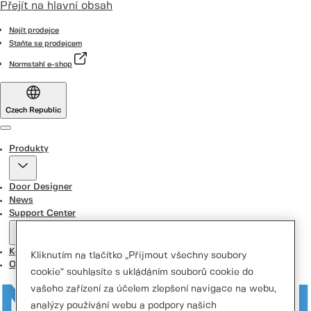
Přejít na hlavní obsah
Najít prodejce
Staňte se prodejcem
Normstahl e-shop
Czech Republic
Menu
Produkty
Door Designer
News
Support Center
Kontaktujte nás
Kliknutím na tlačítko „Přijmout všechny soubory
O nás
cookie“ souhlasíte s ukládáním souborů cookie do
vašeho zařízení za účelem zlepšení navigace na webu,
analýzy používání webu a podpory našich