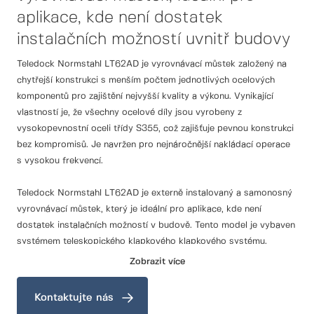
aplikace, kde není dostatek
instalačních možností uvnitř budovy
Teledock Normstahl LT62AD je vyrovnávací můstek založený na
chytřejší konstrukci s menším počtem jednotlivých ocelových
komponentů pro zajištění nejvyšší kvality a výkonu. Vynikající
vlastností je, že všechny ocelové díly jsou vyrobeny z
vysokopevnostní oceli třídy S355, což zajišťuje pevnou konstrukci
bez kompromisů. Je navržen pro nejnáročnější nakládací operace
s vysokou frekvencí.
Teledock Normstahl LT62AD je externě instalovaný a samonosný
vyrovnávací můstek, který je ideální pro aplikace, kde není
dostatek instalačních možností v budově. Tento model je vybaven
systémem teleskopického klapkového klapkového systému.
Zobrazit více
Teledock Normstahl LT62AD navíc splňuje přísné normy
stanovené evropskou normou EN 1398, která upravuje konstrukci
Kontaktujte nás
a výkon vyrovnávacích můstků. Tato shoda zajišťuje, že produkt