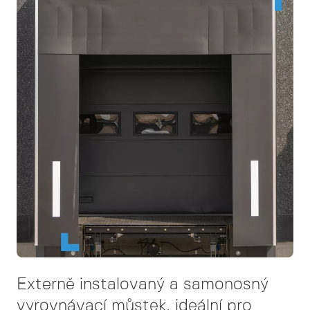
Externě instalovaný a samonosný
vyrovnávací můstek, ideální pro