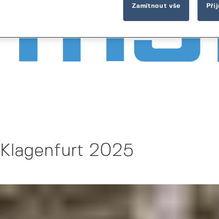
Zamítnout vše
Při
Klagenfurt 2025