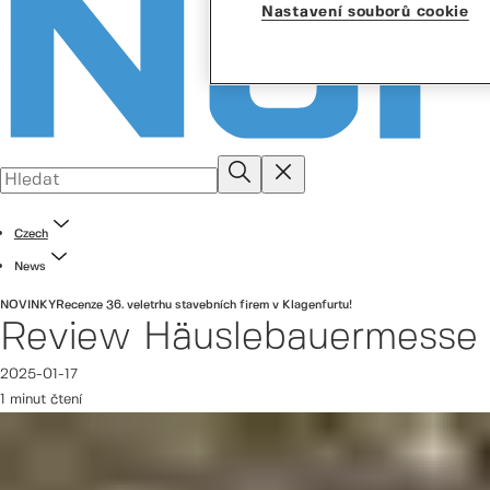
Nastavení souborů cookie
Czech
News
NOVINKY
Recenze 36. veletrhu stavebních firem v Klagenfurtu!
Review Häuslebauermesse 
2025-01-17
1 minut čtení