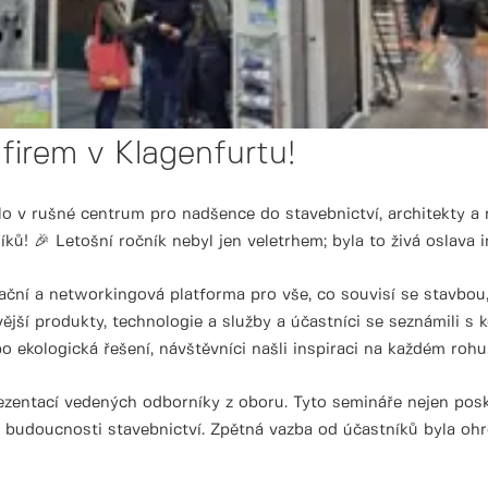
firem v Klagenfurtu!
o v rušné centrum pro nadšence do stavebnictví, architekty a 
ů! 🎉 Letošní ročník nebyl jen veletrhem; byla to živá oslava in
mační a networkingová platforma pro vše, co souvisí se stavbou
vější produkty, technologie a služby a účastníci se seznámil
 ekologická řešení, návštěvníci našli inspiraci na každém rohu
ezentací vedených odborníky z oboru. Tyto semináře nejen pos
a budoucnosti stavebnictví. Zpětná vazba od účastníků byla ohro