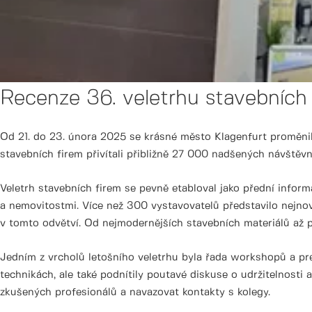
Recenze 36. veletrhu stavebních 
Od 21. do 23. února 2025 se krásné město Klagenfurt proměnil
stavebních firem přivítali přibližně 27 000 nadšených návštěvník
Veletrh stavebních firem se pevně etabloval jako přední infor
a nemovitostmi. Více než 300 vystavovatelů představilo nejno
v tomto odvětví. Od nejmodernějších stavebních materiálů až po
Jedním z vrcholů letošního veletrhu byla řada workshopů a pr
technikách, ale také podnítily poutavé diskuse o udržitelnosti 
zkušených profesionálů a navazovat kontakty s kolegy.