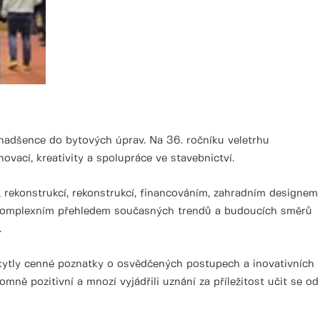
nadšence do bytových úprav. Na 36. ročníku veletrhu
ovací, kreativity a spolupráce ve stavebnictví.
, rekonstrukcí, rekonstrukcí, financováním, zahradním designem
i s komplexním přehledem současných trendů a budoucích směrů
.
kytly cenné poznatky o osvědčených postupech a inovativních
mně pozitivní a mnozí vyjádřili uznání za příležitost učit se od