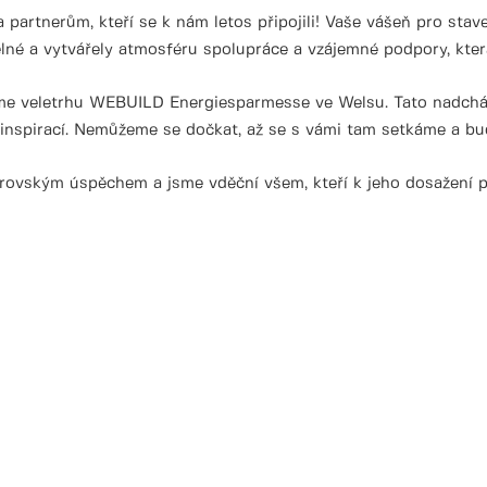
artnerům, kteří se k nám letos připojili! Vaše vášeň pro stave
é a vytvářely atmosféru spolupráce a vzájemné podpory, která 
e veletrhu WEBUILD Energiesparmesse ve Welsu. Tato nadcházejí
nspirací. Nemůžeme se dočkat, až se s vámi tam setkáme a bud
obrovským úspěchem a jsme vděční všem, kteří k jeho dosažení p