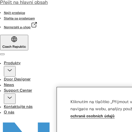
Přejít na hlavní obsah
Najít prodejce
Staňte se prodejcem
Normstahl e-shop
Czech Republic
Menu
Produkty
Door Designer
News
Support Center
Kliknutím na tlačítko „Přijmout
Kontaktujte nás
navigace na webu, analýzy použ
O nás
ochraně osobních údajů