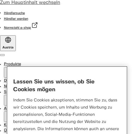
Zum Hauptinhalt wechseln
Händlersuche
Händler werden
Normstahl e-shop
Austria
Menu
Produkte
Door Designer
Lassen Sie uns wissen, ob Sie
News
Cookies mögen
Support Center
Indem Sie Cookies akzeptieren, stimmen Sie zu, dass
wir Cookies speichern, um Inhalte und Werbung zu
Aktionen
personalisieren, Social-Media-Funktionen
bereitzustellen und die Nutzung der Website zu
Kontakt
analysieren. Die Informationen können auch an unsere
Über uns