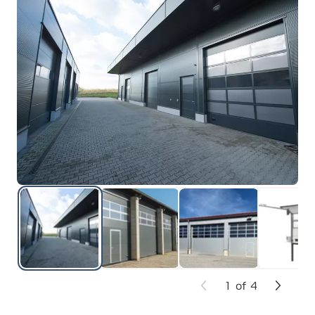
1
of
4