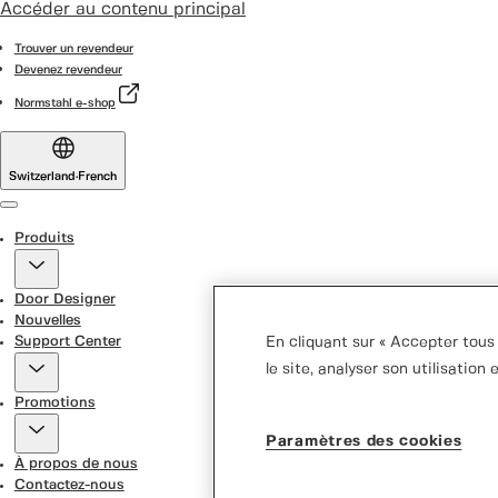
Accéder au contenu principal
Trouver un revendeur
Devenez revendeur
Normstahl e-shop
Switzerland
·
French
Menu
Produits
Door Designer
Nouvelles
Support Center
En cliquant sur « Accepter tous 
le site, analyser son utilisation
Promotions
Paramètres des cookies
À propos de nous
Contactez-nous