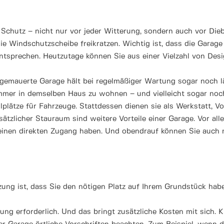
 Schutz – nicht nur vor jeder Witterung, sondern auch vor Die
Windschutzscheibe freikratzen. Wichtig ist, dass die Garage 
entsprechen. Heutzutage können Sie aus einer Vielzahl von De
e gemauerte Garage hält bei regelmäßiger Wartung sogar noch l
 immer in demselben Haus zu wohnen – und vielleicht sogar noc
llplätze für Fahrzeuge. Stattdessen dienen sie als Werkstatt, 
sätzlicher Stauraum sind weitere Vorteile einer Garage. Vor all
nen direkten Zugang haben. Und obendrauf können Sie auch noch
ung ist, dass Sie den nötigen Platz auf Ihrem Grundstück hab
ng erforderlich. Und das bringt zusätzliche Kosten mit sich. K