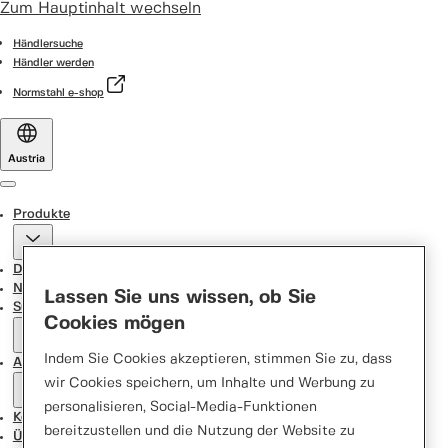
Zum Hauptinhalt wechseln
Händlersuche
Händler werden
Normstahl e-shop
Austria
Menu
Produkte
Door Designer
News
Lassen Sie uns wissen, ob Sie
Support Center
Cookies mögen
Indem Sie Cookies akzeptieren, stimmen Sie zu, dass
Aktionen
wir Cookies speichern, um Inhalte und Werbung zu
personalisieren, Social-Media-Funktionen
Kontakt
bereitzustellen und die Nutzung der Website zu
Über uns