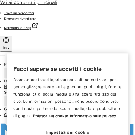
Vai ai contenuti principali
Trova un rivenditore
Diventare rivenditore
Normstahl e-shop
Italy
Menu
Prodotti
Facci sapere se accetti i cookie
Accettando i cookie, ci consenti di memorizzarli per
Door Designer
News
personalizzare contenuti e annunci pubblicitari, fornire
Support Center
funzionalità di social media e analizzare l'utilizzo del
sito. Le informazioni possono anche essere condivise
con i nostri partner dei social media, della pubblicità e
Contatti
Chi siamo
di analisi.
Politica sui cookie
Informativa sulla privacy
Impostazioni cookie