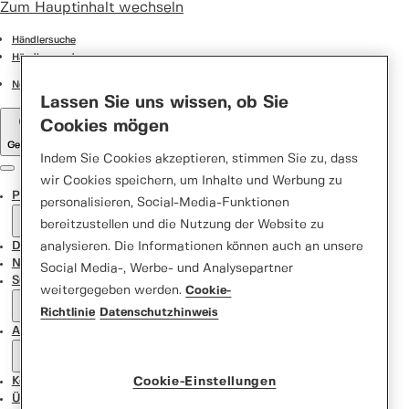
Zum Hauptinhalt wechseln
Händlersuche
Händler werden
Normstahl e-shop
Lassen Sie uns wissen, ob Sie
Cookies mögen
Germany
Indem Sie Cookies akzeptieren, stimmen Sie zu, dass
Menu
wir Cookies speichern, um Inhalte und Werbung zu
Produkte
personalisieren, Social-Media-Funktionen
bereitzustellen und die Nutzung der Website zu
Door Designer
analysieren. Die Informationen können auch an unsere
News
Social Media-, Werbe- und Analysepartner
Support Center
weitergegeben werden.
Cookie-
Richtlinie
Datenschutzhinweis
Aktionen
Kontakt
Cookie-Einstellungen
Über uns