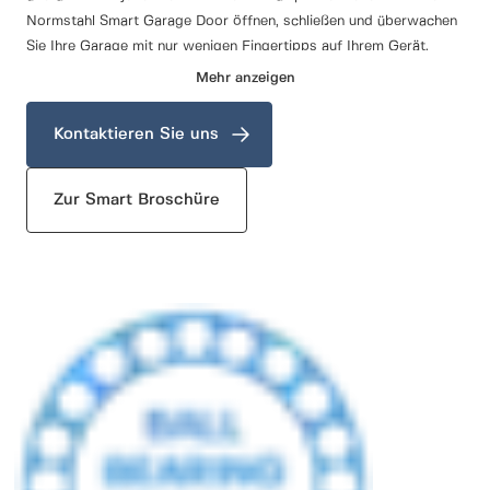
Normstahl Smart Garage Door öffnen, schließen und überwachen
Sie Ihre Garage mit nur wenigen Fingertipps auf Ihrem Gerät.
Ganz gleich, ob Sie mit den Händen voller Einkäufe nach Hause
Mehr anzeigen
kommen oder überprüfen möchten, ob Sie das Tor offen gelassen
haben - mit unserer fortschrittlichen App bleiben Sie mit Ihrer
Kontaktieren Sie uns
Haussicherheit verbunden.
Rüsten Sie noch heute auf das Normstahl Smart Garagentor auf
Zur Smart Broschüre
und erleben Sie die perfekte Mischung aus Funktionalität,
Sicherheit und modernem Design. Ihr Garagentor ist nicht mehr
nur ein Eingang, sondern eine intelligente Lösung für ein
intelligentes Zuhause.