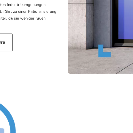
erten Industrieumgebungen
t, führt zu einer Rationalisierung
ter, da sie weniger rauen
üre
forts ist das Normstahl
idender Bedeutung. Die
bei, das gewünschte
Heiz- und Kühlkosten zu senken.
ebskosten, sondern unterstützt
k Ihres Betriebs minimiert.