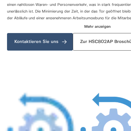
einen nahtlosen Waren- und Personenverkehr, was in stark frequenti
unerlässlich ist. Die Minimierung der Zeit, in der das Tor geöffnet bleib
der Abläufe und einer angenehmeren Arbeitsumgebung für die Mitarbei
Außenbedingungen ausgesetzt sind.
Mehr anzeigen
Energieeffizient und energiesparend
Kontaktieren Sie uns
Zur HSC802AP Brosch
Neben der Verbesserung der Verkehrseffizienz und des Mitarbeiterkom
HSC802AP Schnelllauftor auch für die Energieeinsparung von entsche
effektive Abschottung des Innenraums von der Außenwelt trägt dazu 
Temperaturniveau in der Einrichtung aufrechtzuerhalten und somit die 
Das energieeffiziente Design des HSC802AP senkt nicht nur die Betri
auch Nachhaltigkeitsinitiativen, indem es den gesamten CO2-Fußabdruc