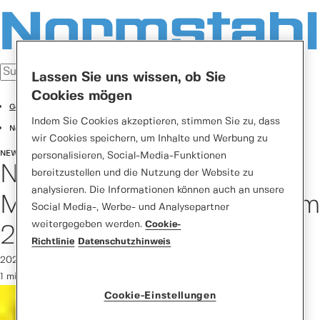
Lassen Sie uns wissen, ob Sie
Cookies mögen
German
Indem Sie Cookies akzeptieren, stimmen Sie zu, dass
News
wir Cookies speichern, um Inhalte und Werbung zu
NEWS
Normstahl auf dem Maimarkt in Mannheim vom 27. April bis 7. Mai 2024
personalisieren, Social-Media-Funktionen
Normstahl auf dem
bereitzustellen und die Nutzung der Website zu
analysieren. Die Informationen können auch an unsere
Maimarkt in Mannheim vom
Social Media-, Werbe- und Analysepartner
weitergegeben werden.
Cookie-
27. April bis 7. Mai 2024
Richtlinie
Datenschutzhinweis
2024-03-27
1 min. Lesedauer
Cookie-Einstellungen