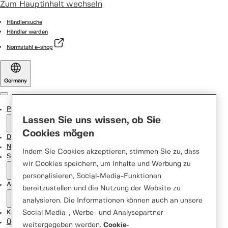
Zum Hauptinhalt wechseln
Händlersuche
Händler werden
Normstahl e-shop
Germany
Menu
Produkte
Lassen Sie uns wissen, ob Sie
Cookies mögen
Door Designer
News
Indem Sie Cookies akzeptieren, stimmen Sie zu, dass
Support Center
wir Cookies speichern, um Inhalte und Werbung zu
personalisieren, Social-Media-Funktionen
Aktionen
bereitzustellen und die Nutzung der Website zu
analysieren. Die Informationen können auch an unsere
Kontakt
Social Media-, Werbe- und Analysepartner
Über uns
weitergegeben werden.
Cookie-