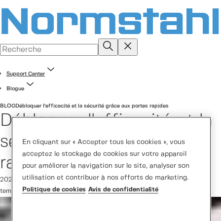
Support Center
Blogue
BLOG
Débloquer l'efficacité et la sécurité grâce aux portes rapides
Débloquer l'efficacité et la
sécurité grâce aux portes
En cliquant sur « Accepter tous les cookies », vous
acceptez le stockage de cookies sur votre appareil
rapides
pour améliorer la navigation sur le site, analyser son
utilisation et contribuer à nos efforts de marketing.
2026-02-18
Politique de cookies
Avis de confidentialité
temps de lecture min.2