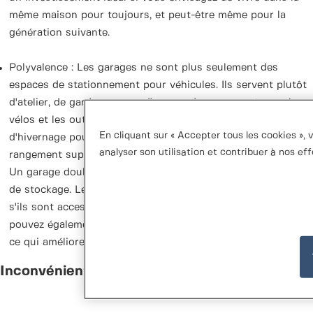
même maison pour toujours, et peut-être même pour la
génération suivante.
Polyvalence : Les garages ne sont plus seulement des
espaces de stationnement pour véhicules. Ils servent plutôt
d'atelier, de garde-manger, d'espace de rangement pour les
vélos et les outils de jardinage, ou encore de refuge
En cliquant sur « Accepter tous les cookies », 
d'hivernage pour les plantes. Polyvalence et espace de
analyser son utilisation et contribuer à nos ef
rangement supplémentaire sont d'autres atouts d'un garage.
Un garage double, en particulier, offre une grande capacité
de stockage. Les garages sont particulièrement pratiques
s'ils sont accessibles directement depuis la maison. Vous
pouvez également y installer une installation photovoltaïque,
ce qui améliorera votre approvisionnement énergétique.
Inconvénients d'un garage :