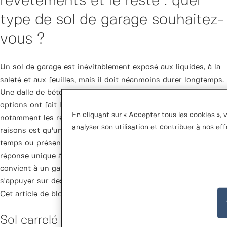
revêtements et le reste : quel
type de sol de garage souhaitez-
vous ?
Un sol de garage est inévitablement exposé aux liquides, à la
saleté et aux feuilles, mais il doit néanmoins durer longtemps.
Une dalle de béton brut reste le choix classique. Mais d'autres
options ont fait leur apparition ces dernières années,
En cliquant sur « Accepter tous les cookies », 
notamment les revêtements, le carrelage et le PVC. L'une des
analyser son utilisation et contribuer à nos ef
raisons est qu'une dalle de béton peut se fissurer avec le
temps ou présenter d'autres signes d'usure. Il n'existe pas de
réponse unique à la question de savoir quel type de sol
convient à un garage particulier, et toute décision doit
s'appuyer sur des connaissances spécifiques et approfondies.
Cet article de blog présente quelques options.
Sol carrelé