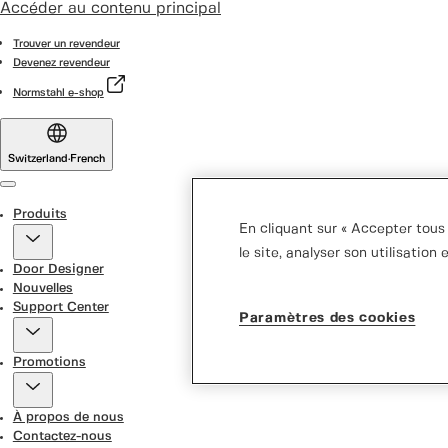
Accéder au contenu principal
Trouver un revendeur
Devenez revendeur
Normstahl e-shop
Switzerland
·
French
Menu
Produits
En cliquant sur « Accepter tous 
le site, analyser son utilisation
Door Designer
Nouvelles
Support Center
Paramètres des cookies
Promotions
À propos de nous
Contactez-nous