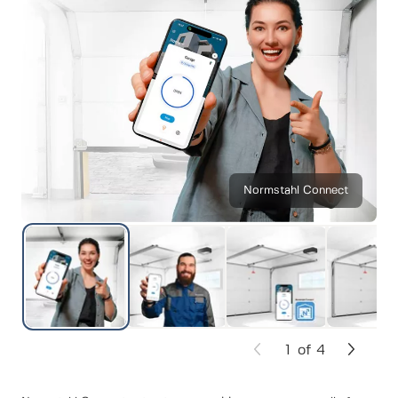
Normstahl Connect
1
of
4