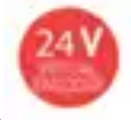
plus rapidement
Des plaques d'acier de différentes épaisseurs et conceptions
permettent une installation correcte en toutes circonstances,
et des vis de nivellement permettent un réglage précis de
l'opérateur.
L'indice de protection IP24D empêche tout contact avec les
pièces sous tension.
L'auto-apprentissage est facilité par l'écran, les boutons de
navigation et une télécommande spécifique, pour une
installation du moteur en deux étapes seulement.
Trois configurations prédéfinies sont disponibles pour une
utilisation résidentielle et en copropriété. Mais ce n'est pas
tout : la mémoire amovible permet de sauvegarder et de
copier les paramètres de fonctionnement sur un autre
opérateur.
Fréquences disponibles : 433 MHz et 868 MHz.
PERFORMANCES UNIQUES