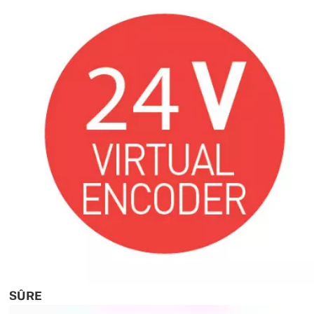
Ditec NEOS+ vous offre un panneau de commande avancé
pour un réglage plus précis de tous les paramètres et des
bornes supplémentaires pour un câblage plus pratique.
Vérifiez l'état de votre opérateur ! Des LED vous permettent
de surveiller facilement l'état de l'opérateur sans ouvrir le
couvercle ASA.
Conformité totale aux directives et normes européennes.
SÛRE