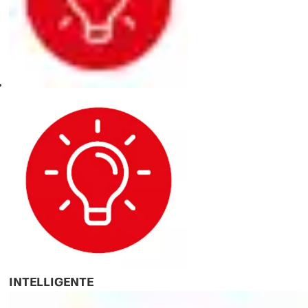
Fabriqués avec des matériaux de haute qualité, ces opérateurs
sont conçus pour résister à l'usure, garantissant ainsi leur
longévité même dans les environnements difficiles. Que ce soit
par températures extrêmes, fortes pluies ou vents violents, les
systèmes Ditec NEOS garantissent une fonctionnalité constante,
offrant ainsi une tranquillité d'esprit aux utilisateurs.
APPLICATIONS POLYVALENTES
La polyvalence de Ditec NEOS le rend adapté à un large éventail
d'applications. Des propriétés résidentielles recherchant une
sécurité renforcée aux installations industrielles exigeant des
solutions robustes, ces opérateurs sont capables de gérer des
portails de différentes tailles et poids. Avec des modèles allant de
400 kg à 1 000 kg, Ditec NEOS s'adapte à différentes
configurations de portails, ce qui en fait un choix fiable pour tous
les environnements.
INTELLIGENTE
INSTALLER ET CONFIGURER l'opérateur