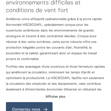
environnements difficiles et
conditions de vent fort
Améliorez votre efficacité opérationnelle grâce à la porte rapide
Normstahl HSC802APL, spécialement conçue pour les
ouvertures extérieures dans les environnements de grande
envergure et soumis à des contraintes élevées. Conçue pour
résister à des vents extrêmes, cette porte robuste offre une
protection inégalée contre les courants d'air, l'humidité, la
poussière et la saleté, garantissant ainsi un espace de travail
propre et confortable.
Profitez des avantages d'une ouverture et d'une fermeture rapides
qui améliorent la circulation, minimisent les temps d'arrêt et
optimisent la productivité. La HSC802APL facilite non seulement
la circulation des employés et des équipements, mais contribue
également à d'importantes économies d'énergie en réduisant les
pertes de chaleur et en maintenant la température ambiante. Que
Afficher plus
vous soyez dans le secteur de la fabrication, de la logistique ou
de l'entreposage, la porte rapide Normstahl HSC802APL est la
Contactez nous