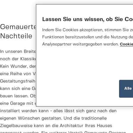
Lassen Sie uns wissen, ob Sie C
Gemauerte Garagen: Vor- und
Indem Sie Cookies akzeptieren, stimmen Sie zu
Nachteile
Funktionen bereitzustellen und die Nutzung d
Analysepartner weitergegeben werden.
Cookie
In unseren Breitengraden ist eine gemauerte Garage immer
noch der Klassiker, der wohl nie aus der Mode kommen wird.
Kein Wunder, denn diese Bauweise bietet Garagenbesitzern
eine Reihe von Vorteilen - allen voran die große
Gestaltungsfreiheit. Wer sich für diese Variante entscheidet,
Alle
kann sich eine Garage ganz nach seinem eigenen Geschmack
bauen lassen. Ob eine Doppelgarage mit viel Stauraum oder
eine Garage mit einem Dach, auf dem eine Photovoltaikanlage
installiert werden kann - alles lässt sich ganz nach den
eigenen Wünschen gestalten. Und die traditionelle
Ziegelbauweise kann an die Architektur Ihres Hauses