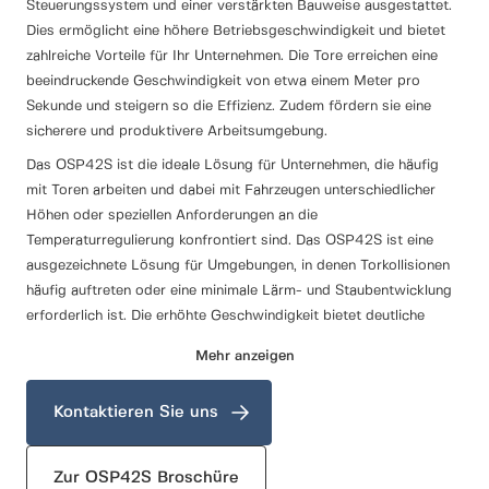
Steuerungssystem und einer verstärkten Bauweise ausgestattet.
Dies ermöglicht eine höhere Betriebsgeschwindigkeit und bietet
zahlreiche Vorteile für Ihr Unternehmen. Die Tore erreichen eine
beeindruckende Geschwindigkeit von etwa einem Meter pro
Sekunde und steigern so die Effizienz. Zudem fördern sie eine
sicherere und produktivere Arbeitsumgebung.
Das OSP42S ist die ideale Lösung für Unternehmen, die häufig
mit Toren arbeiten und dabei mit Fahrzeugen unterschiedlicher
Höhen oder speziellen Anforderungen an die
Temperaturregulierung konfrontiert sind. Das OSP42S ist eine
ausgezeichnete Lösung für Umgebungen, in denen Torkollisionen
häufig auftreten oder eine minimale Lärm- und Staubentwicklung
erforderlich ist. Die erhöhte Geschwindigkeit bietet deutliche
Vorteile und spart wertvolle Zeit während der Stoßzeiten.
Mehr anzeigen
Darüber hinaus verbessert das OSP42S die Regelung des
Raumklimas erheblich. Die gesteigerte Schließgeschwindigkeit
Kontaktieren Sie uns
reduziert den Luftaustausch zwischen Innen- und Außenbereich,
was zu einer besseren Dichtheit und erhöhten
Widerstandsfähigkeit gegen Windlasten führt. Die optimierte
Zur OSP42S Broschüre