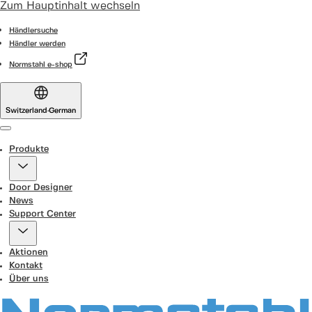
Zum Hauptinhalt wechseln
Händlersuche
Händler werden
Normstahl e-shop
Switzerland
·
German
Menu
Produkte
Door Designer
News
Support Center
Aktionen
Kontakt
Über uns